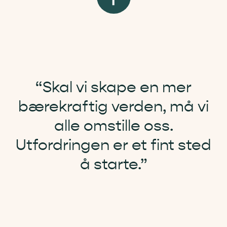
Steg 1: Kickoff
!
Steg 2: Kjør challenge!
Steg 3: Grand finale!
Her ser dere kompetansemålene som
undervisningsopplegget dekker.
Skal vi skape en mer
bærekraftig verden, må vi
alle omstille oss.
Utfordringen er et fint sted
å starte.