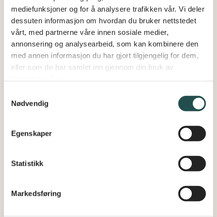
mediefunksjoner og for å analysere trafikken vår. Vi deler
dessuten informasjon om hvordan du bruker nettstedet
vårt, med partnerne våre innen sosiale medier,
annonsering og analysearbeid, som kan kombinere den
med annen informasjon du har gjort tilgjengelig for dem,
eller som de har samlet inn gjennom din bruk av
tjenestene deres.
Samtykkevalg
Rengjør eller redesign sneakers – med programleder Safari Yves
Nødvendig
Shabani!
Egenskaper
Statistikk
Markedsføring