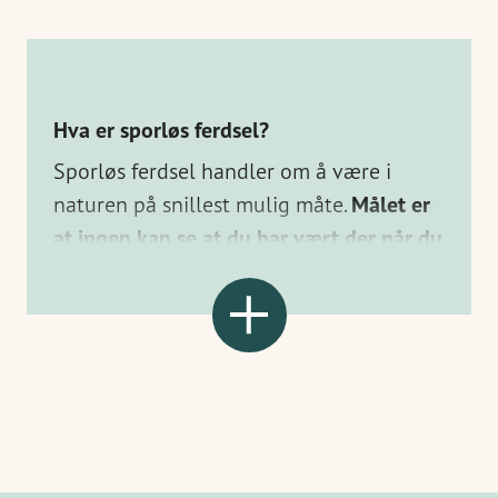
Hva er sporløs ferdsel?
Sporløs ferdsel handler om å være i
naturen på snillest mulig måte.
Målet er
at ingen kan se at du har vært der når du
drar.
Noen gode huskeregler:
Ta alltid med alt avfall hjem (også
appelsinskall og annet naturlig
avfall)
Ta alltid med en pose til avfall i
sekken, der du kan samle eget avfall
og plukke opp avfall du finner i
naturen
Unngå bruk av engangsprodukter –