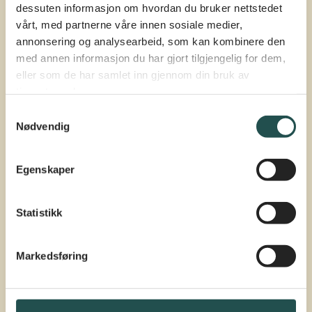
dessuten informasjon om hvordan du bruker nettstedet
vårt, med partnerne våre innen sosiale medier,
annonsering og analysearbeid, som kan kombinere den
med annen informasjon du har gjort tilgjengelig for dem,
eller som de har samlet inn gjennom din bruk av
tjenestene deres.
Samtykkevalg
Nødvendig
Turdag 2: Bli hekta på hakkespett!
Egenskaper
Det er ikke bare-bare å spotte en hakkespett på
Statistikk
turdagen, men det finnes flust av spor etter den.
Det vil si, hvis man vet hva man skal se etter.
Markedsføring
Vi viser vei!
Trinn: Barneskole