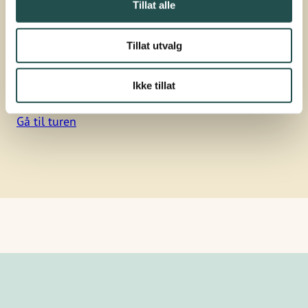
Tillat alle
Tid på tur: Fra 1 til 2,5 time
Pakkeliste: Niste, vann, ev. sjekkliste. Skal dere
Tillat utvalg
henge opp fuglekasse, trenger dere òg å ta med
den, pluss ståltråd eller strips for montering på
Ikke tillat
treet
Gå til turen