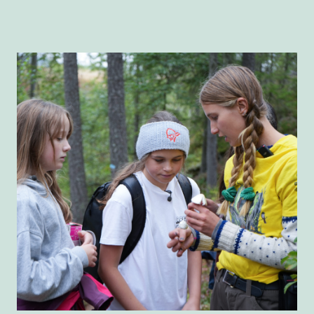
ta heller med en kopp, bestikk og
tallerken hjemmefra
Ha med egen ved hjemmefra og
bare tenn bål på etablerte
bålplasser
La døde trær og greiner være i fred
– det er hjemmet til mange truede
arter
Etterlat naturen sånn som du fant
den <3
Kilde: WWF