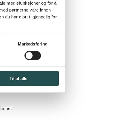
iale mediefunksjoner og for å
 med partnerne våre innen
u har gjort tilgjengelig for
Markedsføring
 meir berekraftige samfunn
Tillat alle
funnet