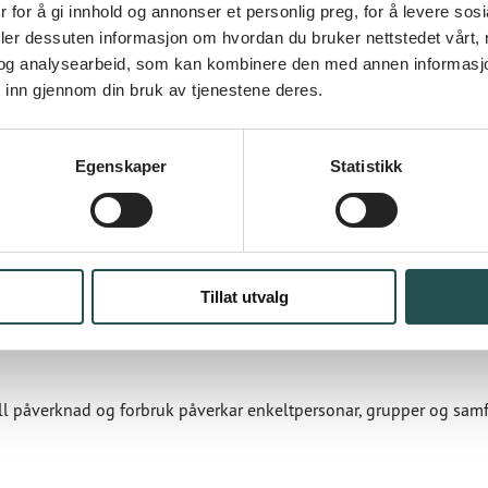
 for å gi innhold og annonser et personlig preg, for å levere sos
deler dessuten informasjon om hvordan du bruker nettstedet vårt,
og analysearbeid, som kan kombinere den med annen informasjon d
 inn gjennom din bruk av tjenestene deres.
kter i et bærekraftsperspektiv
Egenskaper
Statistikk
ikling og korleis dei påverkar kvarandre, og presentere tiltak for
Tillat utvalg
ll påverknad og forbruk påverkar enkeltpersonar, grupper og sam