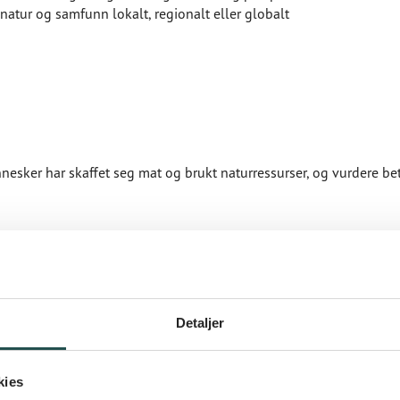
 natur og samfunn lokalt, regionalt eller globalt
nnesker har skaffet seg mat og brukt naturressurser, og vurdere b
Detaljer
 for reparasjon og gjenbruk, og bruke ulike verktøy og materialer
kies