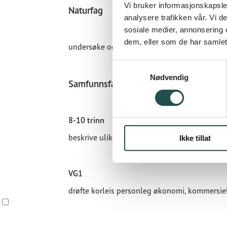
Vi bruker informasjonskapsler
Naturfag
analysere trafikken vår. Vi 
sosiale medier, annonsering 
dem, eller som de har samlet
undersøke og vurdere livsløpet til ulike produ
Samtykkevalg
Nødvendig
Samfunnsfag
8-10 trinn
beskrive ulike dimensjonar ved berekraftig utv
Ikke tillat
VG1
drøfte korleis personleg økonomi, kommersie