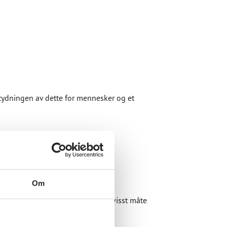
etydningen av dette for mennesker og et
Om
 på en hensiktsmessig og miljøbevisst måte