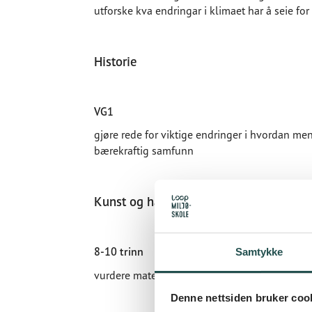
utforske kva endringar i klimaet har å seie for
Historie
VG1
gjøre rede for viktige endringer i hvordan me
bærekraftig samfunn
Kunst og håndverk
8-10 trinn
Samtykke
vurdere materialers holdbarhet og muligheter
Denne nettsiden bruker coo