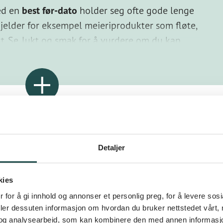
ed en
best før-dato
holder seg ofte gode lenge
jelder for eksempel meieriprodukter som fløte,
t. Se, lukt og smak for å vurdere om du kan
m fisk, skalldyr, kylling, pølser, kjøttdeig og
arhet selv om de oppbevares i kjøleskapet.
t med
siste forbruksdag
og bør ikke spises etter
etter». Mange kaster likevel mat, bare fordi den
Detaljer
se, lukte og smake på den først. Noen kaller
kies
 for å gi innhold og annonser et personlig preg, for å levere sos
g
tenker vi på hvilken type mat vi spiser, hva vi
deler dessuten informasjon om hvordan du bruker nettstedet vårt,
ringen og reflekterer over egne
ffer det er i det vi spiser og drikker.
og analysearbeid, som kan kombinere den med annen informasjon d