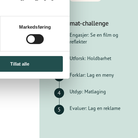
Restemat-challenge
Markedsføring
Engasjer: Se en film og
1
reflekter
Utforsk: Holdbarhet
2
Tillat alle
Forklar: Lag en meny
3
Utdyp: Matlaging
4
Evaluer: Lag en reklame
5