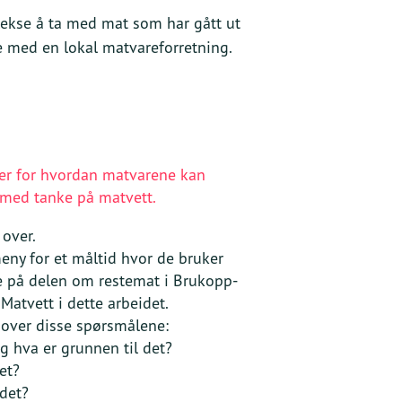
kse å ta med mat som har gått ut
le med en lokal matvareforretning.
er for hvordan matvarene kan
s med tanke på matvett.
 over.
meny for et måltid hvor de bruker
e på delen om restemat i Brukopp-
 Matvett i dette arbeidet.
 over disse spørsmålene:
g hva er grunnen til det?
et?
det?