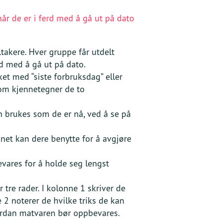
for matavfall, kan dette bli til kompost og
år de er i ferd med å gå ut på dato
r. På denne måten kan våre handlinger få en
ing
.
takere. Hver gruppe får utdelt
 at en lager mat sammen med andre, har en
sosial
erd med å gå ut på dato.
 tenke på andre når vi lager mat til dem, eller at
et med “siste forbruksdag” eller
om kjennetegner de to
t sammen. Å spise sammen og hygge seg, er også
ed familie, venner og klassekamerater.
 brukes som de er nå, ved å se på
onet kan dere benytte for å avgjøre
ares for å holde seg lengst
år tre rader. I kolonne 1 skriver de
 2 noterer de hvilke triks de kan
vordan matvaren bør oppbevares.