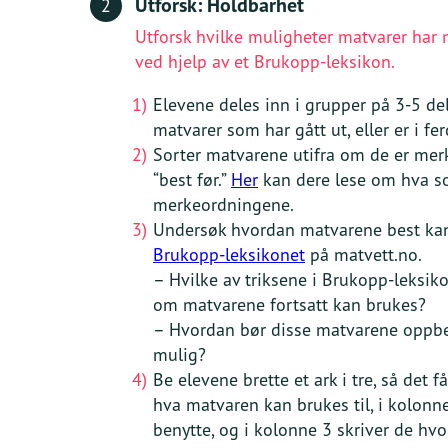
Utforsk: Holdbarhet
2
kjøtt- og fiskebein i posen 
Utforsk hvilke muligheter matvarer har n
naturlig gjødsel til plante
ved hjelp av et Brukopp-leksikon.
positiv
miljømessig påvirkn
Elevene deles inn i grupper på 3-5 del
Å lage mat til andre eller
matvarer som har gått ut, eller er i f
verdi
. Dette betyr at vi kan
Sorter matvarene utifra om de er merk
“best før.”
Her
kan dere lese om hva s
vi koser oss ved å lage ma
merkeordningene.
viktige ting å gjøre både m
Undersøk hvordan matvarene best kan
Brukopp-leksikonet
på matvett.no.
– Hvilke av triksene i Brukopp-leksik
om matvarene fortsatt kan brukes?
– Hvordan bør disse matvarene oppbev
mulig?
Be elevene brette et ark i tre, så det f
hva matvaren kan brukes til, i kolonne
benytte, og i kolonne 3 skriver de h