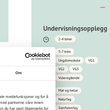
Undervisningsopplegg
2-4 timer
5-7 trinn
Ungdomsskole
VG1
VG2
VG3
Om
Videregående
Mat og helse
iale mediefunksjoner og for å
Naturfag
 med partnerne våre innen
Samfunnsfag
u har gjort tilgjengelig for