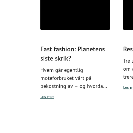
Fast fashion: Planetens
Res
siste skrik?
Tre
om 
Hvem går egentlig
trer
moteforbruket vårt på
kas
bekostning av – og hvordan
Les m
blir
kan du og jeg gjøre en positiv
Les mer
forskjell? I denne
minidokumentaren går vi
tekstilindustrien i sømmene.