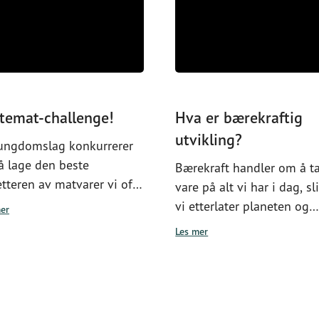
temat-challenge!
Hva er bærekraftig
utvikling?
 ungdomslag konkurrerer
å lage den beste
Bærekraft handler om å t
etteren av matvarer vi ofte
vare på alt vi har i dag, sl
ter hjemme. Dommerne
vi etterlater planeten og
er
 overrasket av resultatet!
samfunnet vårt i minst li
Les mer
god stand som da vi selv
til verden. Hva kan hver
enkelt av oss gjøre for å 
til en bærekraftig utvikli