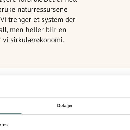
 bruke naturressursene
 Vi trenger et system der
ll, men heller blir en
er vi sirkulærøkonomi.
il denne filmen
her
! Her kan du
men og undervisningsopplegget
Detaljer
kies