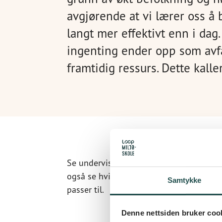
avgjørende at vi lærer oss å
langt mer effektivt enn i dag.
ingenting ender opp som avfa
framtidig ressurs. Dette kall
Se undervisningsopplegget som hører t
også se hvilke kompetansemål både fil
Samtykke
passer til.
Denne nettsiden bruker coo