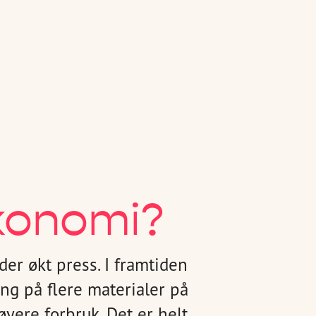
konomi?
er økt press. I framtiden
ang på flere materialer på
yere forbruk. Det er helt