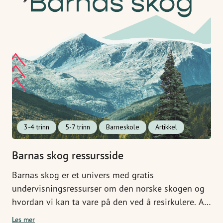
3-4 trinn
5-7 trinn
Barneskole
Artikkel
Barnas skog ressursside
Barnas skog er et univers med gratis
undervisningsressurser om den norske skogen og
hvordan vi kan ta vare på den ved å resirkulere. Alt
er utviklet sammen med skogsbiologene i WWF.
Les mer