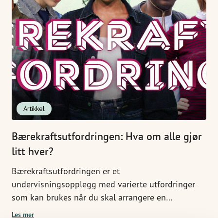
Artikkel
Bærekraftsutfordringen: Hva om alle gjør
litt hver?
Bærekraftsutfordringen er et
undervisningsopplegg med varierte utfordringer
som kan brukes når du skal arrangere en
bærekraftsuke ved din ungdomsskole eller VGS. Tar
Les mer