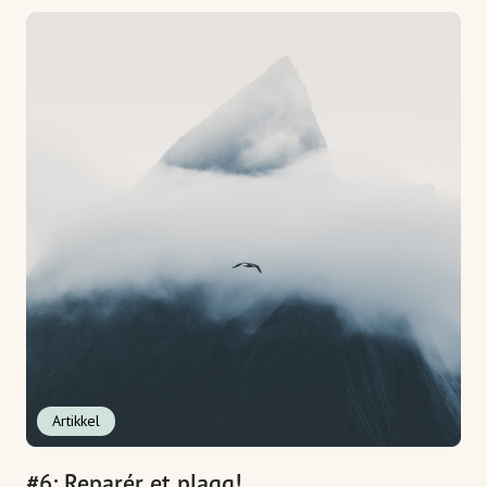
Artikkel
#6: Reparér et plagg!