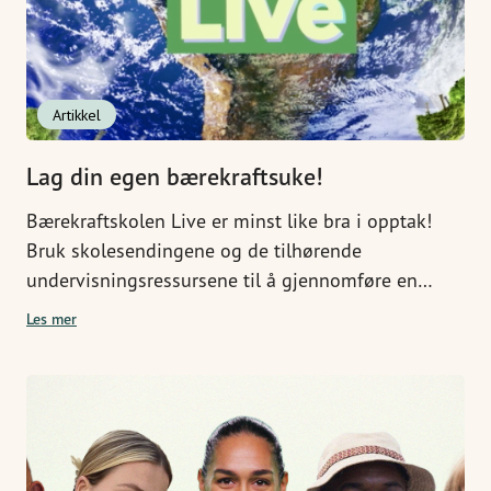
Artikkel
Lag din egen bærekraftsuke!
Bærekraftskolen Live er minst like bra i opptak!
Bruk skolesendingene og de tilhørende
undervisningsressursene til å gjennomføre en
bærekraftsuke – akkurat når det passer deg og
Les mer
klassen din