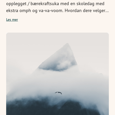
opplegget / bærekraftsuka med en skoledag med
ekstra omph og va-va-voom. Hvordan dere velger å
gjøre det, avhenger av hvilke challenger elevene
Les mer
har valgt. Her kommer noen ideer.