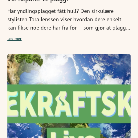
Har yndlingsplagget fått hull? Den sirkulære
stylisten Tora Jenssen viser hvordan dere enkelt
kan fikse noe dere har fra før – som gjør at plagget
blir enda kulere enn det var!
Les mer