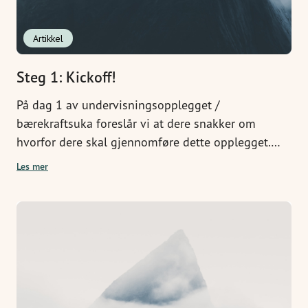
Artikkel
Steg 1: Kickoff!
På dag 1 av undervisningsopplegget /
bærekraftsuka foreslår vi at dere snakker om
hvorfor dere skal gjennomføre dette opplegget.
Hvorfor er dette viktig?
Les mer