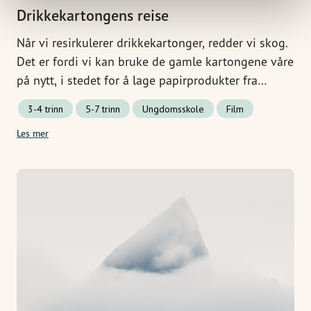
Drikkekartongens reise
Når vi resirkulerer drikkekartonger, redder vi skog.
Det er fordi vi kan bruke de gamle kartongene våre
på nytt, i stedet for å lage papirprodukter fra
bunnen av fra trær. Men hvordan blir egentlig våre
3-4 trinn
5-7 trinn
Ungdomsskole
Film
gamle drikkekartonger til nytt papir? Bli med på
Les mer
drikkekartongens reise!