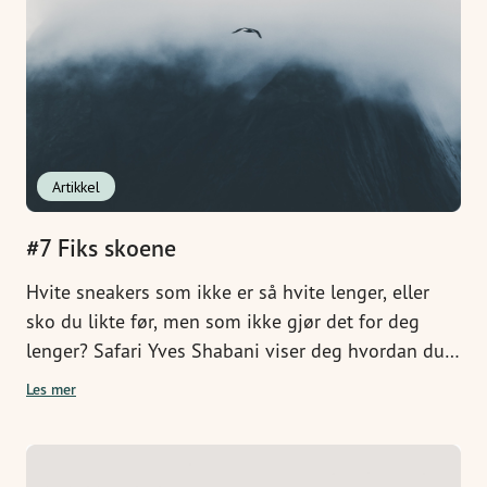
Artikkel
#7 Fiks skoene
Hvite sneakers som ikke er så hvite lenger, eller
sko du likte før, men som ikke gjør det for deg
lenger? Safari Yves Shabani viser deg hvordan du
enkelt tar skoene fra rags til riches
Les mer