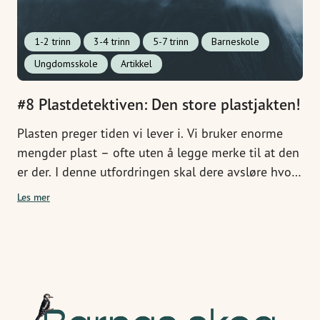
1-2 trinn
3-4 trinn
5-7 trinn
Barneskole
Ungdomsskole
Artikkel
#8 Plastdetektiven: Den store plastjakten!
Plasten preger tiden vi lever i. Vi bruker enorme
mengder plast – ofte uten å legge merke til at den
er der. I denne utfordringen skal dere avsløre hvor
mye plast som faktisk finnes rundt dere. Vær
Les mer
plastforskere for én dag!