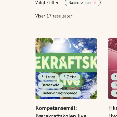
Valgte filter
Naturressurser
Viser 17 resultater
3-4 trinn
5-7 trinn
3
Barneskole
B
Undervisningsopplegg
U
Kompetansemål:
Fik
Bærekraftskolen live
Hvo