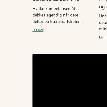
og 
Hvilke kompetansemål
dekkes egentlig når dere
Unde
deltar på Bærekraftskolen
dele
live, eller bruker disse
min
Les mer
sendingene og ressursene i
spø
Les m
undervisningen i etterkant?
Pow
Bla ned for svar!
er k