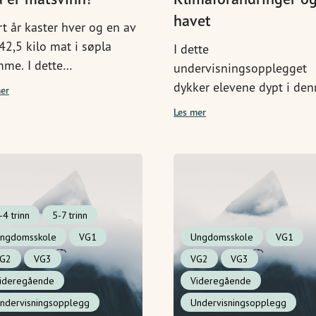
havet
t år kaster hver og en av
42,5 kilo mat i søpla
I dette
me. I dette
undervisningsopplegget
ervisningsopplegget
dykker elevene dypt i de
er
rdres elevene til å
tematikken: Hvordan påvi
Les mer
sere dette matsvinnet
klimagasser havet og alle
å utvikle helt egne
dyrene som bor der?
ettplaner.
-4 trinn
5-7 trinn
ngdomsskole
VG1
Ungdomsskole
VG1
G2
VG3
VG2
VG3
ideregående
Videregående
ndervisningsopplegg
Undervisningsopplegg