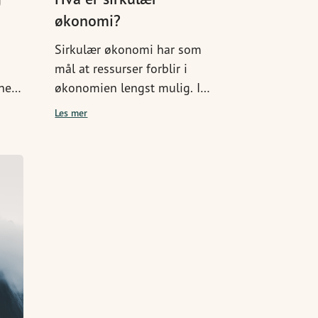
økonomi?
Sirkulær økonomi har som
mål at ressurser forblir i
nne
økonomien lengst mulig. I
rker
dette undervisningsopplegget
Les mer
lærer elevene om det noen
kaller fremtidens
forretningsmodell, før de tar
med seg kunnskapen hjem og
gransker hvor sirkulære de
egentlig er der.