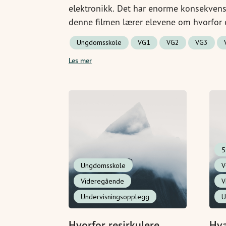
elektronikk. Det har enorme konsekvense
denne filmen lærer elevene om hvorfor o
elektronikk, og de blir utfordret til å re
Ungdomsskole
VG1
VG2
VG3
Er de villige til å endre det?
Les mer
5
Ungdomsskole
V
Videregående
V
Undervisningsopplegg
U
Hvorfor resirkulere
Hva