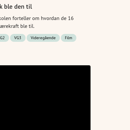
k ble den til
kolen forteller om hvordan de 16
ekraft ble til.
VG2
VG3
Videregående
Film