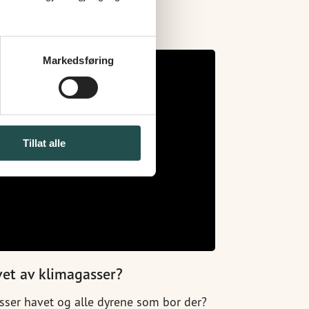
Markedsføring
Tillat alle
et av klimagasser?
sser havet og alle dyrene som bor der?