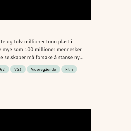
e og tolv millioner tonn plast i
ke mye som 100 millioner mennesker
re selskaper må forsøke å stanse ny
, men det finnes også måter du og jeg
VG2
VG3
Videregående
Film