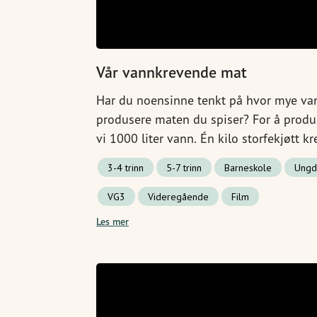
Vår vannkrevende mat
Har du noensinne tenkt på hvor mye va
produsere maten du spiser? For å produs
vi 1000 liter vann. Én kilo storfekjøtt kr
vann. Dette er en av grunnene til at det 
3-4 trinn
5-7 trinn
Barneskole
Ungd
maten vi kjøper. Da trenger vi ikke pro
færre ressurser blir kastet rett ut av vind
VG3
Videregående
Film
Les mer