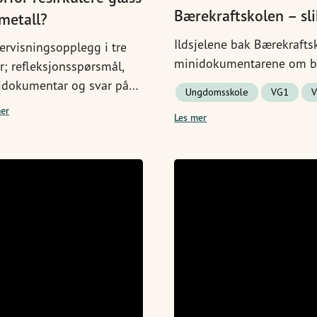
Bærekraftskolen – sli
metall?
Ildsjelene bak Bærekrafts
rvisningsopplegg i tre
minidokumentarene om bær
r; refleksjonsspørsmål,
idokumentar og svar på
Ungdomsskole
VG1
rsmålene. Last ned
er
Les mer
erPointen under – og du
lar for klasserommet.