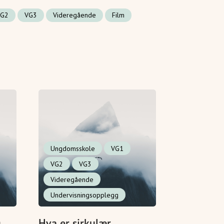
VG2
VG3
Videregående
Film
Ungdomsskole
VG1
VG2
VG3
Videregående
Undervisningsopplegg
g
Hva er sirkulær