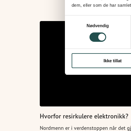
dem, eller som de har samlet
Samtykkevalg
Nødvendig
Ikke tillat
Hvorfor resirkulere elektronikk?
Nordmenn er i verdenstoppen når det gj