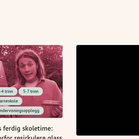
-4 trinn
5-7 trinn
arneskole
ndervisningsopplegg
s ferdig skoletime:
rfor resirkulere glass