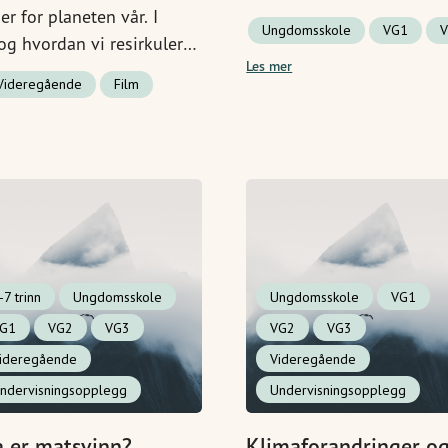
r for planeten vår. I
Ungdomsskole
VG1
g hvordan vi resirkulerer
Les mer
flektere over eget forbruk.
Videregående
Film
-7 trinn
Ungdomsskole
Ungdomsskole
VG1
G1
VG2
VG3
VG2
VG3
ideregående
Videregående
ndervisningsopplegg
Undervisningsopplegg
 er matsvinn?
Klimaforandringer o