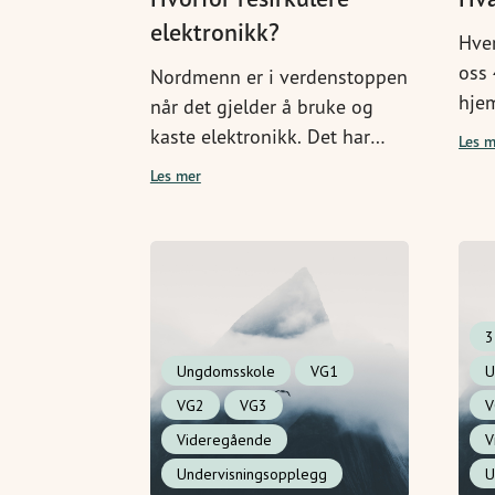
elektronikk?
Hver
oss 
Nordmenn er i verdenstoppen
hjem
når det gjelder å bruke og
und
kaste elektronikk. Det har
Les m
utfo
enorme konsekvenser for
Les mer
redu
planeten vår. I dette
ved 
undervisningsopplegget lærer
matv
elevene om hvorfor og
hvordan vi resirkulerer
elektronikk, og de blir
3
utfordret til å reflektere over
Ungdomsskole
VG1
U
eget forbruk. Er de villige til å
endre det?
VG2
VG3
V
Videregående
V
Undervisningsopplegg
U