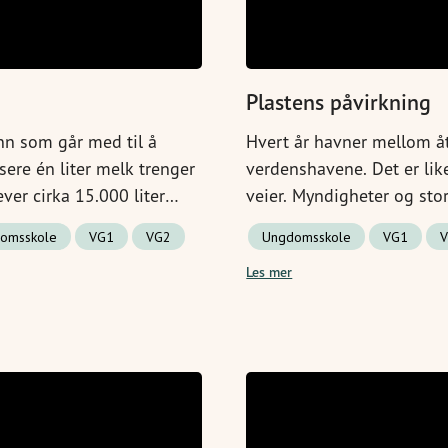
Plastens påvirkning
nn som går med til å
Hvert år havner mellom ått
ere én liter melk trenger
verdenshavene. Det er li
ever cirka 15.000 liter
veier. Myndigheter og sto
er så viktig å spise opp
plast fra å havne i havet
omsskole
VG1
VG2
Ungdomsskole
VG1
dusere like mye mat, og
kan bidra på.
Les mer
uet. Eller i matavfallet.