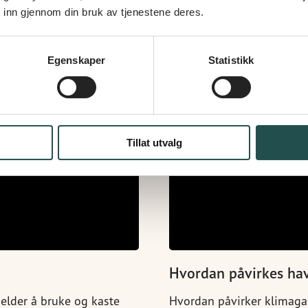
Les mer
 inn gjennom din bruk av tjenestene deres.
Egenskaper
Statistikk
Tillat utvalg
Hvordan påvirkes hav
elder å bruke og kaste
Hvordan påvirker klimaga